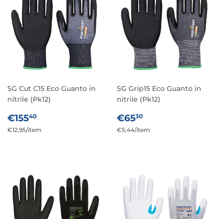
SG Cut C15 Eco Guanto in
SG Grip15 Eco Guanto in
nitrile (Pk12)
nitrile (Pk12)
PREZZO
€155,40
PREZZO
€65,30
€155
€65
40
30
DI
DI
Prezzo
€12,95
/
per
item
Prezzo
€5,44
/
per
item
LISTINO
LISTINO
unitario
unitario