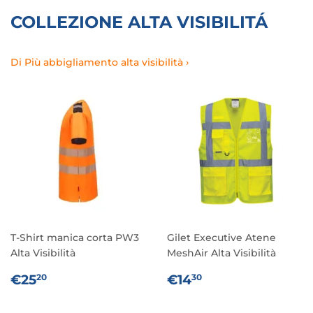
COLLEZIONE ALTA VISIBILITÁ
Di Più abbigliamento alta visibilità ›
T-Shirt manica corta PW3
Gilet Executive Atene
Alta Visibilità
MeshAir Alta Visibilità
PREZZO
€25,20
PREZZO
€14,30
€25
€14
20
30
DI
DI
LISTINO
LISTINO