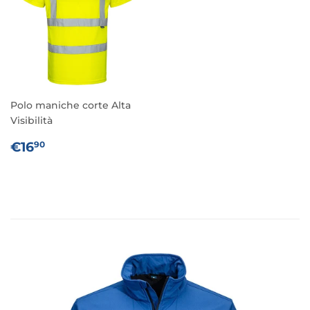
Polo maniche corte Alta
Visibilità
PREZZO
€16,90
€16
90
DI
LISTINO