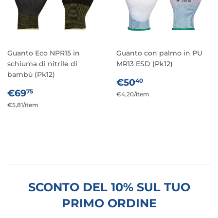
Guanto Eco NPR15 in
Guanto con palmo in PU
schiuma di nitrile di
MR13 ESD (Pk12)
bambù (Pk12)
PREZZO
€50,40
€50
40
PREZZO
€69,75
DI
€69
75
Prezzo
€4,20
/
per
item
DI
LISTINO
Prezzo
€5,81
/
per
item
unitario
LISTINO
unitario
SCONTO DEL 10% SUL TUO
PRIMO ORDINE