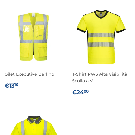
Gilet Executive Berlino
T-Shirt PW3 Alta Visibilità
Scollo a V
PREZZO
€13,10
€13
10
DI
PREZZO
€24,00
€24
00
LISTINO
DI
LISTINO