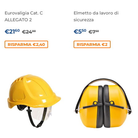
Eurovaligia Cat. C
Elmetto da lavoro di
ALLEGATO 2
sicurezza
PREZZO
€21,60
PREZZO
€5,50
PREZZO DI LISTINO
€24,00
PREZZO DI LIST
€7,50
€21
€5
60
50
€24
€7
00
50
SCONTATO
SCONTATO
RISPARMIA €2,40
RISPARMIA €2