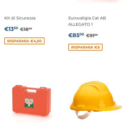
Kit di Sicurezza
Eurovaligia Cat AB
ALLEGATO 1
PREZZO
€13,50
PREZZO DI LISTINO
€18,00
€13
50
€18
00
SCONTATO
PREZZO
€85,00
PREZZO DI LI
€91,00
€85
00
€91
00
SCONTATO
RISPARMIA €4,50
RISPARMIA €6