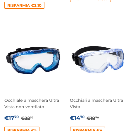
unitario
RISPARMIA €2,10
Occhiale a maschera Ultra
Occhiali a maschera Ultra
Vista non ventilato
Vista
PREZZO
€17,70
PREZZO
€14,70
PREZZO DI LISTINO
€22,70
PREZZO DI LIS
€18,70
€17
€14
70
70
€22
€18
70
70
SCONTATO
SCONTATO
RISPARMIA €5
RISPARMIA €4