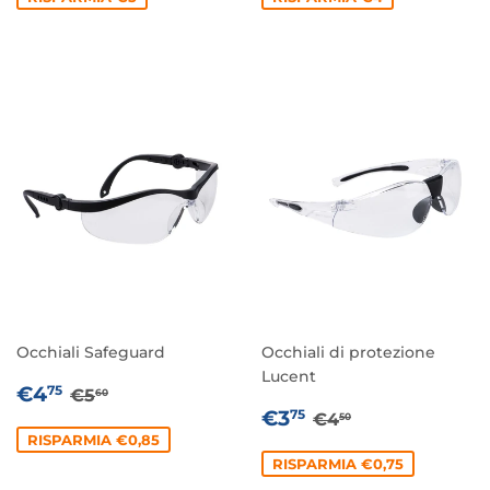
Occhiali Safeguard
Occhiali di protezione
Lucent
PREZZO
€4,75
PREZZO DI LISTINO
€5,60
€4
75
€5
60
SCONTATO
PREZZO
€3,75
PREZZO DI LIST
€4,50
€3
75
€4
50
SCONTATO
RISPARMIA €0,85
RISPARMIA €0,75