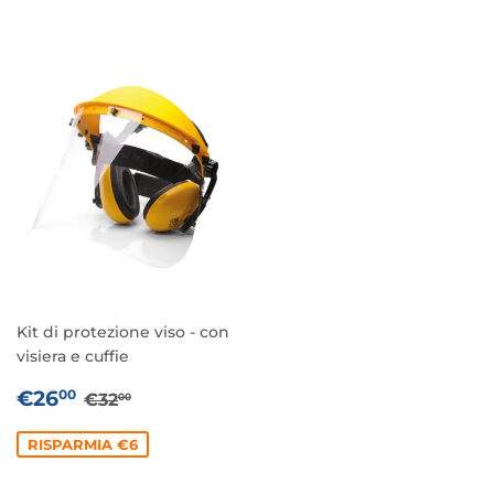
Kit di protezione viso - con
visiera e cuffie
PREZZO
€26,00
PREZZO DI LISTINO
€32,00
€26
00
€32
00
SCONTATO
RISPARMIA €6