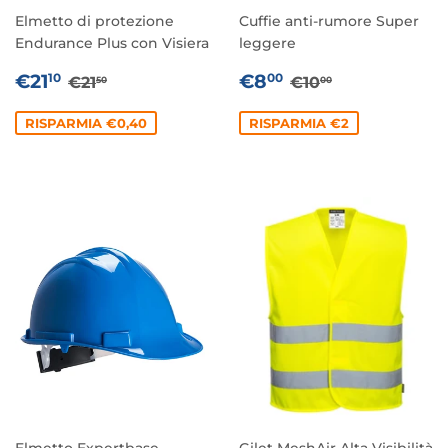
Elmetto di protezione
Cuffie anti-rumore Super
Endurance Plus con Visiera
leggere
PREZZO
€21,10
PREZZO
€8,00
PREZZO DI LISTINO
€21,50
PREZZO DI LIS
€10,00
€21
€8
10
00
€21
€10
50
00
SCONTATO
SCONTATO
RISPARMIA €0,40
RISPARMIA €2
Elmetto Expertbase
Gilet MeshAir Alta Visibilità