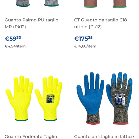
Guanto Palmo PU taglio
CT Guanto da taglio C18
MR (Pk12)
nitrile (Pk12)
PREZZO
€59,30
PREZZO
€175,25
€59
€175
30
25
DI
DI
Prezzo
€4,94
/
per
item
Prezzo
€14,60
/
per
item
LISTINO
LISTINO
unitario
unitario
Guanto Foderato Taglio
Guanto antitaglio in lattice