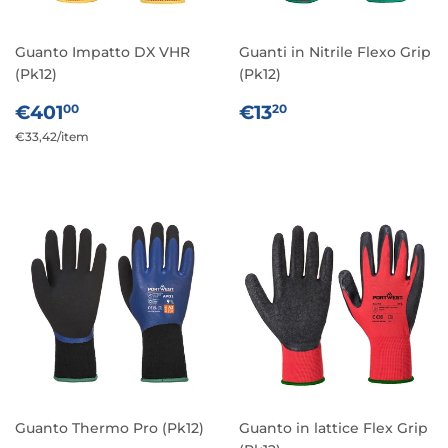
Guanto Impatto DX VHR
Guanti in Nitrile Flexo Grip
(Pk12)
(Pk12)
PREZZO
€401,00
PREZZO
€13,20
€401
€13
00
20
DI
DI
Prezzo
€33,42
/
per
item
LISTINO
LISTINO
unitario
Guanto Thermo Pro (Pk12)
Guanto in lattice Flex Grip