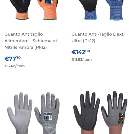
Guanto Antitaglio
Guanto Anti-Taglio Dexti
Alimentare - Schiuma di
Ultra (Pk12)
Nitrile Ambra (Pk12)
PREZZO
€142,00
€142
00
PREZZO
€77,70
DI
€77
70
Prezzo
€11,83
/
per
item
DI
LISTINO
Prezzo
€6,48
/
per
item
unitario
LISTINO
unitario