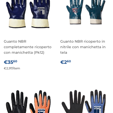
Guanto NBR
Guanto NBR ricoperto in
completamente ricoperto
nitrile con manichetta in
con manichetta (Pk12)
tela
PREZZO
€35,60
PREZZO
€2,60
€35
€2
60
60
DI
DI
Prezzo
€2,97
/
per
item
LISTINO
LISTINO
unitario