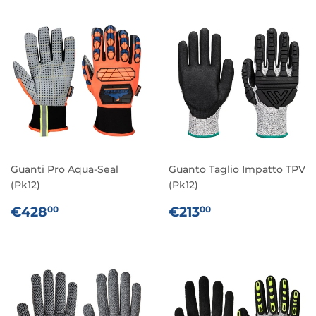
Guanti Pro Aqua-Seal
Guanto Taglio Impatto TPV
(Pk12)
(Pk12)
PREZZO
€428,00
PREZZO
€213,00
€428
€213
00
00
DI
DI
LISTINO
LISTINO