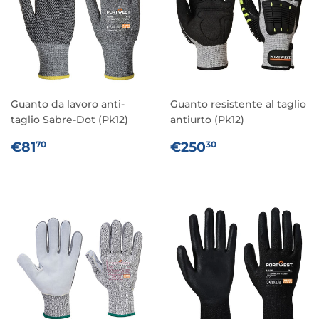
Guanto da lavoro anti-
Guanto resistente al taglio
taglio Sabre-Dot (Pk12)
antiurto (Pk12)
PREZZO
€81,70
PREZZO
€250,30
€81
€250
70
30
DI
DI
LISTINO
LISTINO