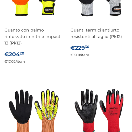
Guanto con palmo
Guanti termici antiurto
rinforzato in nitrile Impact
resistenti al taglio (Pk12)
13 (Pk12)
PREZZO
€229,30
€229
30
PREZZO
€204,20
DI
€204
20
Prezzo
€19,11
/
per
item
DI
LISTINO
Prezzo
€17,02
/
per
item
unitario
LISTINO
unitario