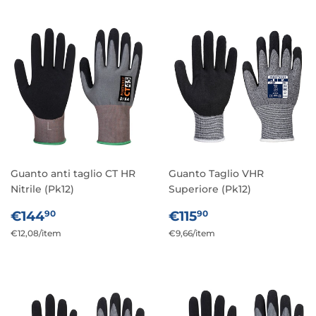
Guanto anti taglio CT HR
Guanto Taglio VHR
Nitrile (Pk12)
Superiore (Pk12)
PREZZO
€144,90
PREZZO
€115,90
€144
€115
90
90
DI
DI
Prezzo
€12,08
/
per
item
Prezzo
€9,66
/
per
item
LISTINO
LISTINO
unitario
unitario