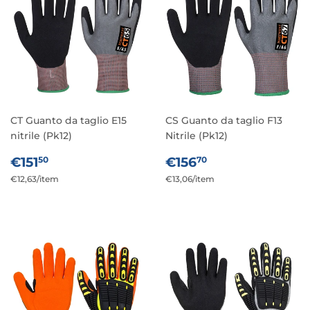
CT Guanto da taglio E15
CS Guanto da taglio F13
nitrile (Pk12)
Nitrile (Pk12)
PREZZO
€151,50
PREZZO
€156,70
€151
€156
50
70
DI
DI
Prezzo
€12,63
/
per
item
Prezzo
€13,06
/
per
item
LISTINO
LISTINO
unitario
unitario