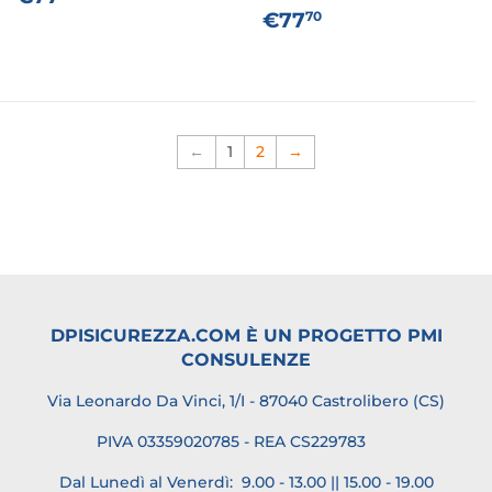
DI
PREZZO
€77,70
€77
70
LISTINO
DI
LISTINO
←
1
2
→
DPISICUREZZA.COM È UN PROGETTO PMI
CONSULENZE
Via Leonardo Da Vinci, 1/I - 87040 Castrolibero (CS)
PIVA 03359020785 - REA CS229783
Dal Lunedì al Venerdì: 9.00 - 13.00 || 15.00 - 19.00