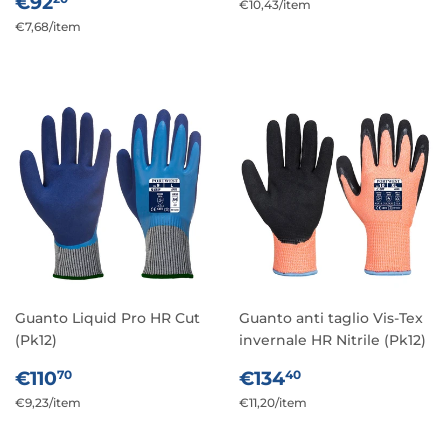
PREZZO
€92,20
DI
€92
Prezzo
€10,43
/
per
item
DI
LISTINO
Prezzo
€7,68
/
per
item
unitario
LISTINO
unitario
Guanto Liquid Pro HR Cut
Guanto anti taglio Vis-Tex
(Pk12)
invernale HR Nitrile (Pk12)
PREZZO
€110,70
PREZZO
€134,40
€110
€134
70
40
DI
DI
Prezzo
€9,23
/
per
item
Prezzo
€11,20
/
per
item
LISTINO
LISTINO
unitario
unitario