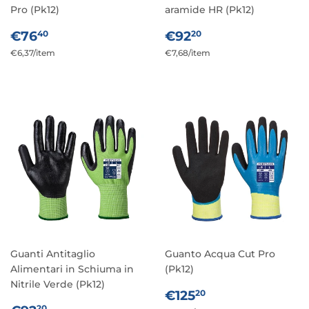
Pro (Pk12)
aramide HR (Pk12)
PREZZO
€76,40
PREZZO
€92,20
€76
€92
40
20
DI
DI
Prezzo
€6,37
/
per
item
Prezzo
€7,68
/
per
item
LISTINO
LISTINO
unitario
unitario
Guanti Antitaglio
Guanto Acqua Cut Pro
Alimentari in Schiuma in
(Pk12)
Nitrile Verde (Pk12)
PREZZO
€125,20
€125
20
20