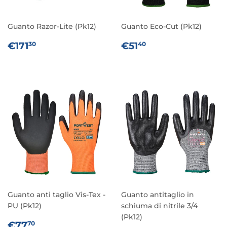
Guanto Razor-Lite (Pk12)
Guanto Eco-Cut (Pk12)
PREZZO
€171,30
PREZZO
€51,40
€171
€51
30
40
DI
DI
LISTINO
LISTINO
Guanto anti taglio Vis-Tex -
Guanto antitaglio in
PU (Pk12)
schiuma di nitrile 3/4
(Pk12)
PREZZO
€77,70
€77
70