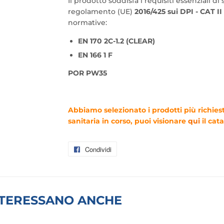
Il prodotto soddisfa i requisiti essenziali di
regolamento
(UE)
2016/425 sui DPI - CAT II
normative:
EN 170 2C-1.2 (CLEAR)
EN 166 1 F
POR PW35
Abbiamo selezionato i prodotti più richies
sanitaria in corso, puoi visionare
qui
il cat
Condividi
Condividi
su
Facebook
INTERESSANO ANCHE