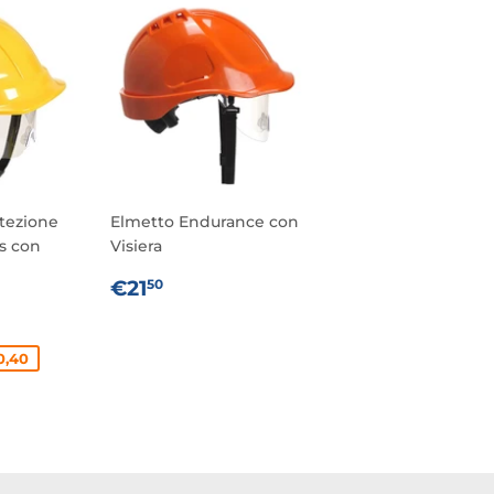
tezione
Elmetto Endurance con
s con
Visiera
PREZZO
€21,50
€21
50
10
DI
ZO DI LISTINO
21,50
TO
LISTINO
0,40