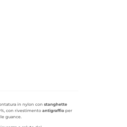
ontatura in nylon con
stanghette
99%, con rivestimento
antigraffio
per
lle guance.