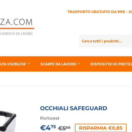
TRASPORTO GRATUITO DA 99€ - A
LTA VISIBILITA'
SCARPE DA LAVORO
DISPOSITIVI DI PROT
OCCHIALI SAFEGUARD
Portwest
€4
PREZZO
€5,60
PREZZO
€4,75
75
€5
RISPARMIA €0,85
60