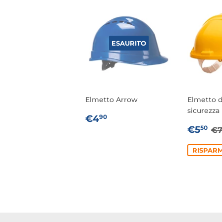
ESAURITO
Elmetto Arrow
Elmetto d
sicurezza
PREZZO
€4,90
€4
90
DI
PREZ
€
P
€5
50
€
LISTINO
SCON
RISPARM