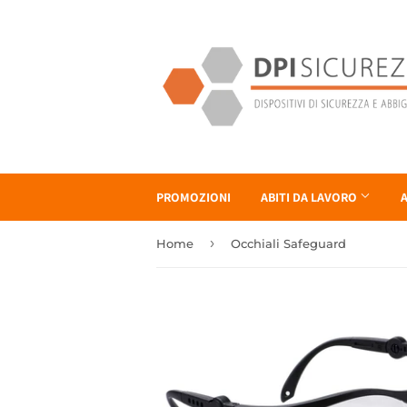
PROMOZIONI
ABITI DA LAVORO
A
›
Home
Occhiali Safeguard