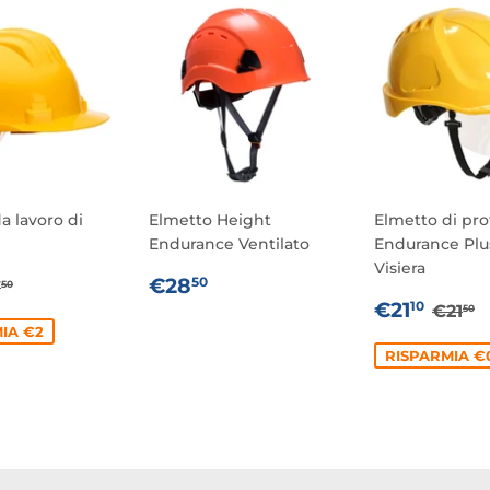
a lavoro di
Elmetto Height
Elmetto di pro
Endurance Ventilato
Endurance Plu
Visiera
ZO
5,50
PREZZO
€28,50
REZZO DI LISTINO
€7,50
€28
50
7
50
TATO
DI
PREZZO
€21,
PREZ
€
€21
10
€21
50
LISTINO
SCONTA
IA €2
RISPARMIA €