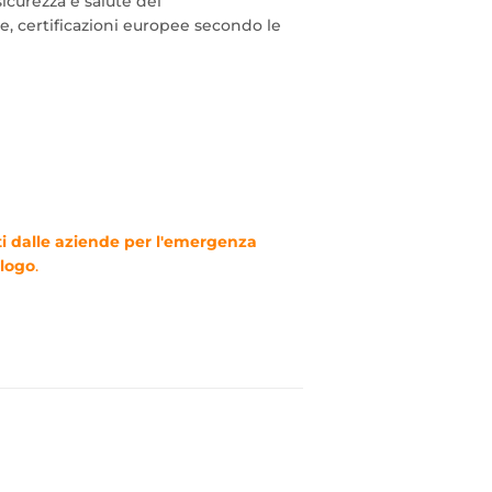
 sicurezza e salute del
e, certificazioni europee secondo le
ti dalle aziende per l'emergenza
alogo
.