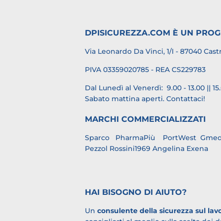
DPISICUREZZA.COM È UN PRO
Via Leonardo Da Vinci, 1/I - 87040 Cast
PIVA 03359020785 - REA CS229783
Dal Lunedì al Venerdì: 9.00 - 13.00 || 15.
Sabato mattina aperti.
Contattaci
!
MARCHI COMMERCIALIZZATI
Sparco
PharmaPiù
PortWest
Gmed
Pezzol Rossini1969 Angelina
Exena
HAI BISOGNO DI AIUTO?
Un
consulente della sicurezza sul lav